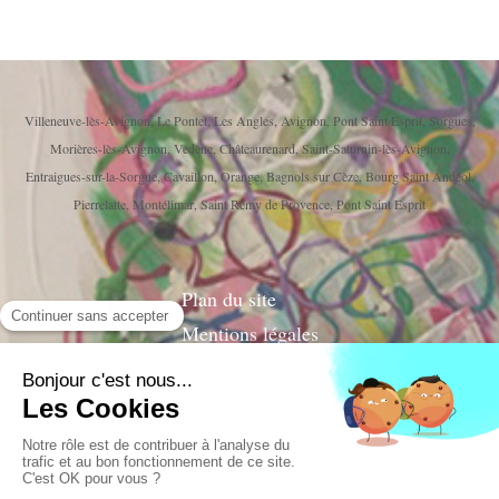
Villeneuve-lès-Avignon, Le Pontet, Les Angles, Avignon, Pont Saint Esprit, Sorgues,
Morières-lès-Avignon, Vedène, Châteaurenard, Saint-Saturnin-lès-Avignon,
Entraigues-sur-la-Sorgue, Cavaillon, Orange, Bagnols sur Cèze, Bourg Saint Andéol,
Pierrelatte, Montélimar, Saint Rémy de Provence, Pont Saint Esprit
Plan du site
Mentions légales
© 2014 Corinne VERA ALEXANDRE Psychanalyste
Psychothérapeute
SIRE
T 989 055 611 00010