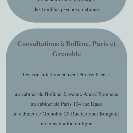
des troubles psychosomatiques
Consultations à Bollène, Paris et
Grenoble
Les consultations peuvent être réalisées :
au cabinet de Bollène 2 avenue André Rombeau
au cabinet de Paris 104 rue Haxo
au cabinet de Grenoble 29 Rue Colonel Bougault
en consultation en ligne