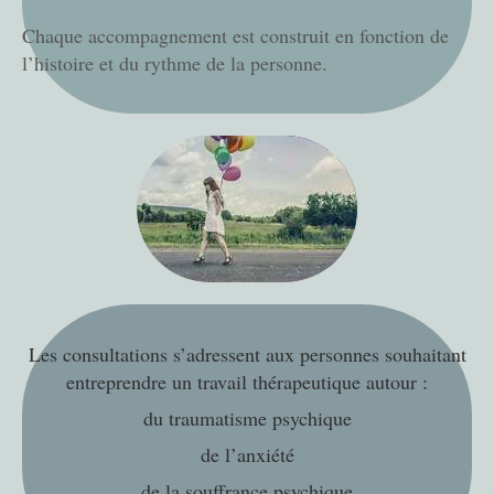
Chaque accompagnement est construit en fonction de
l’histoire et du rythme de la personne.
Les consultations s’adressent aux personnes souhaitant
entreprendre un travail thérapeutique autour :
du traumatisme psychique
de l’anxiété
de la souffrance psychique