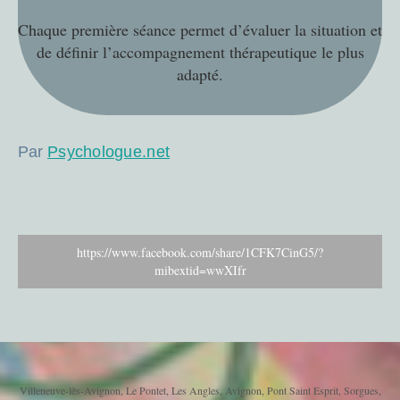
Chaque première séance permet d’évaluer la situation et
de définir l’accompagnement thérapeutique le plus
adapté.
Par
Psychologue.net
https://www.facebook.com/share/1CFK7CinG5/?
mibextid=wwXIfr
Villeneuve-lès-Avignon, Le Pontet, Les Angles, Avignon, Pont Saint Esprit, Sorgues,