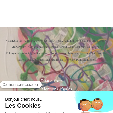
Villeneuve-lès-Avignon, Le Pontet, Les Angles, Avignon, Pont Saint Esprit, Sorgues,
Morières-lès-Avignon, Vedène, Châteaurenard, Saint-Saturnin-lès-Avignon,
Entraigues-sur-la-Sorgue, Cavaillon, Orange, Bagnols sur Cèze, Bourg Saint Andéol,
Pierrelatte, Montélimar, Saint Rémy de Provence, Pont Saint Esprit
Plan du site
Mentions légales
© 2014 Corinne VERA ALEXANDRE Psychanalyste
Psychothérapeute