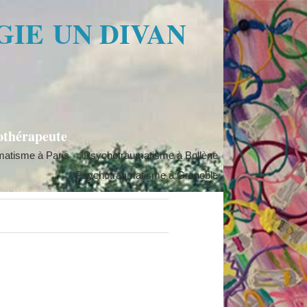
GIE
UN DIVAN
othérapeute
atisme à Paris
Psychotraumatisme à Bollène
Psychotraumatisme à Grenoble