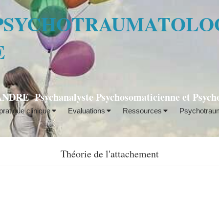
 PSYCHOTRAUMATOLO
E
DRE Psychanalyste Psychosomaticienne et Psych
ratique clinique
Evaluations
Ressources
Psychotraum
Théorie de l'attachement