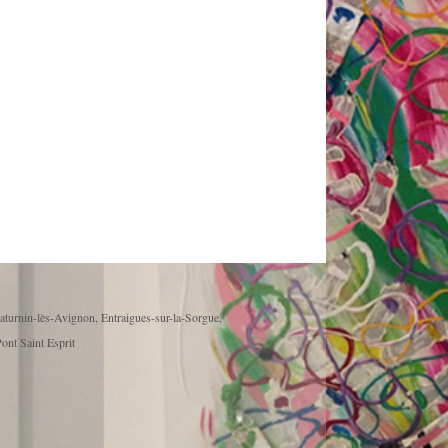
aturnin-lès-Avignon, Entraigues-sur-la-Sorgue,
ont Saint Esprit