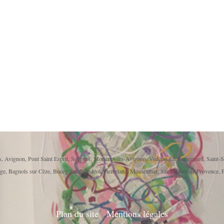
, Avignon, Pont Saint Esprit, Sorgues, Morières-lès-Avignon, Vedène, Châteaurenard, Saint-S
ge, Bagnols sur Cèze, Bourg Saint Andéol, Pierrelatte, Montélimar, Saint Rémy de Provence, P
Plan du site
Mentions légales