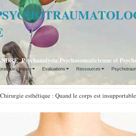
 PSYCHOTRAUMATOLO
E
DRE Psychanalyste Psychosomaticienne et Psych
ratique clinique
Evaluations
Ressources
Psychotraum
Chirurgie esthétique : Quand le corps est insupportable