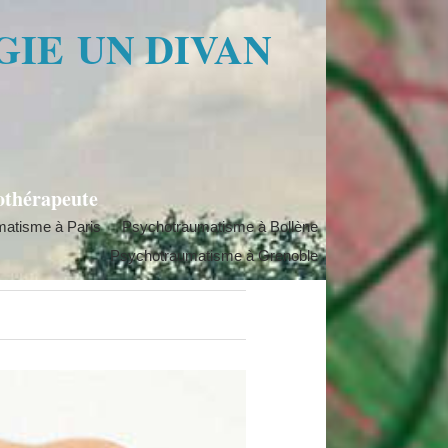
GIE
UN DIVAN
othérapeute
atisme à Paris
Psychotraumatisme à Bollène
Psychotraumatisme à Grenoble