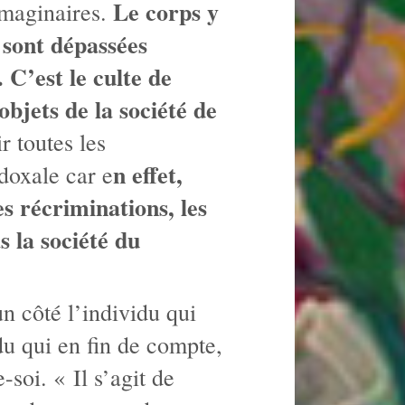
Le corps y
 imaginaires.
s sont dépassées
 C’est le culte de
objets de la société de
r toutes les
n effet,
doxale car e
es récriminations, les
 la société du
n côté l’individu qui
du qui en fin de compte,
e-soi. « Il s’agit de